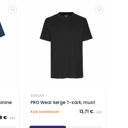
IDWEAR
sinine
PRO Wear kerge T-särk, must
13,71 €
Küsi saadavust
+ KM
9 €
+ KM