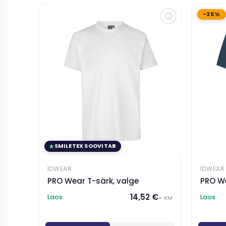
-25%
SMILETEX SOOVITAB
IDWEAR
IDWEAR
PRO Wear T-särk, valge
PRO We
14,52 €
Laos
Laos
+ KM