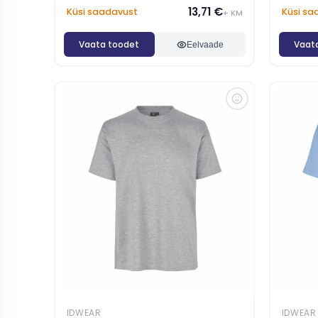
13,71 €
Küsi saadavust
Küsi sa
+ KM
Vaata toodet
Vaat
Eelvaade
IDWEAR
IDWEAR