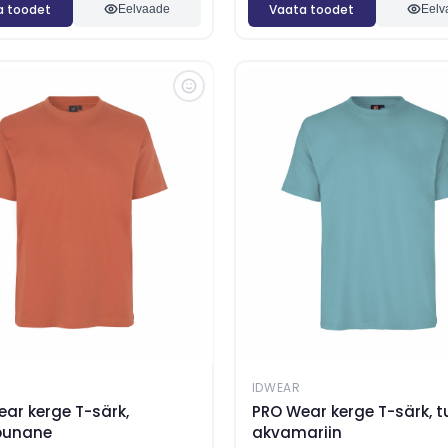
a toodet
Vaata toodet
Eelvaade
Eelv
IDWEAR
ar kerge T-särk,
PRO Wear kerge T-särk, 
punane
akvamariin