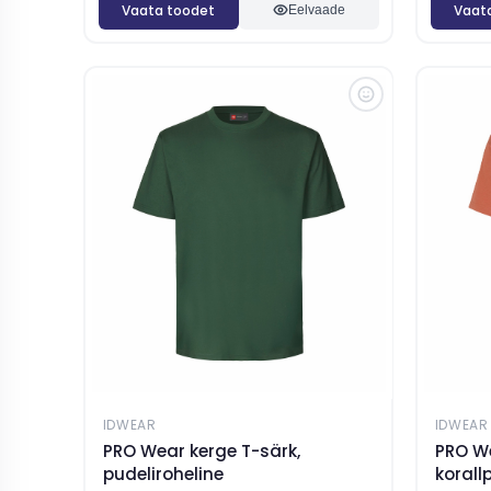
Vaata toodet
Vaat
Eelvaade
IDWEAR
IDWEAR
PRO Wear kerge T-särk,
PRO We
pudeliroheline
korall