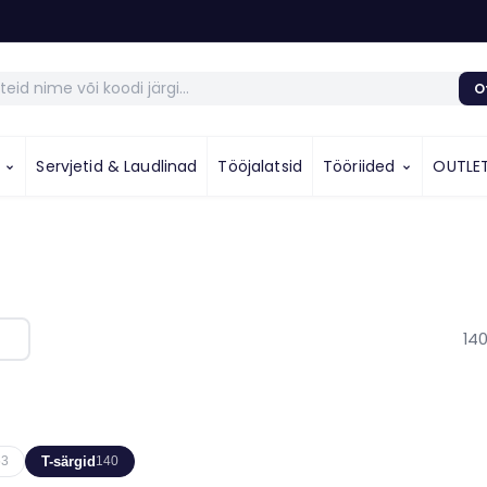
O
u
Servjetid & Laudlinad
Tööjalatsid
Tööriided
OUTLE
14
T-särgid
53
140