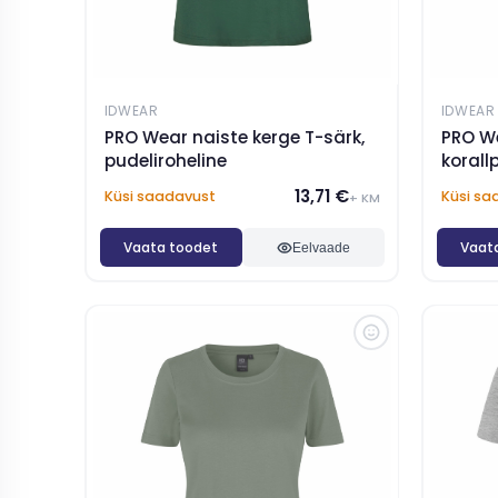
IDWEAR
IDWEAR
PRO Wear naiste kerge T-särk,
PRO We
pudeliroheline
korall
13,71 €
Küsi saadavust
Küsi sa
+ KM
Vaata toodet
Vaat
Eelvaade