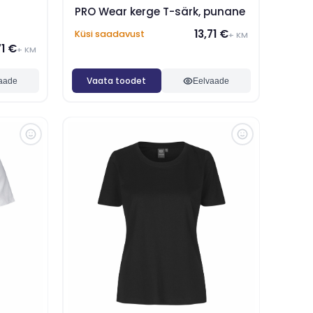
PRO Wear kerge T-särk, punane
13,71 €
Küsi saadavust
+ KM
71 €
+ KM
Vaata toodet
aade
Eelvaade