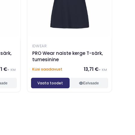
IDWEAR
särk,
PRO Wear naiste kerge T-särk,
tumesinine
71 €
13,71 €
Küsi saadavust
+ KM
+ KM
Vaata toodet
aade
Eelvaade