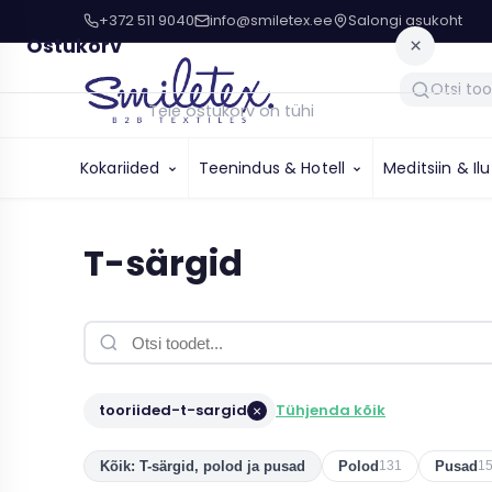
+372 511 9040
info@smiletex.ee
Salongi asukoht
Ostukorv
×
Teie ostukorv on tühi
Kokariided
Teenindus & Hotell
Meditsiin & Il
T-särgid
tooriided-t-sargid
Tühjenda kõik
×
Kõik: T-särgid, polod ja pusad
Polod
Pusad
131
1