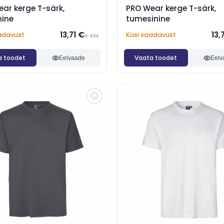
ar kerge T-särk,
PRO Wear kerge T-särk,
nine
tumesinine
13,71 €
13,
adavust
Küsi saadavust
+ KM
a toodet
Vaata toodet
Eelvaade
Eelv