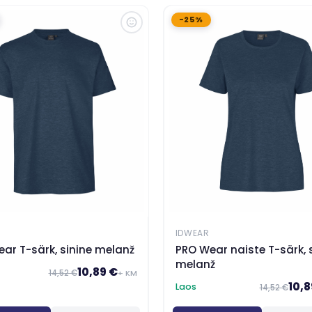
-25%
IDWEAR
ar T-särk, sinine melanž
PRO Wear naiste T-särk, 
melanž
10,89 €
14,52 €
+ KM
10,8
Laos
14,52 €