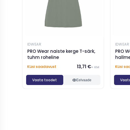
IDWEAR
IDWEAR
PRO Wear naiste kerge T-särk,
PRO We
tuhm roheline
hallm
13,71 €
Küsi saadavust
Küsi sa
+ KM
Vaata toodet
Vaat
Eelvaade