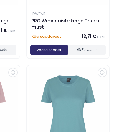
IDWEAR
alge
PRO Wear naiste kerge T-särk,
must
71 €
+ KM
13,71 €
Küsi saadavust
+ KM
Vaata toodet
aade
Eelvaade