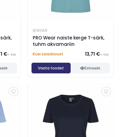
IDWEAR
särk,
PRO Wear naiste kerge T-särk,
tuhm akvamariin
71 €
13,71 €
Küsi saadavust
+ KM
+ KM
Vaata toodet
aade
Eelvaade