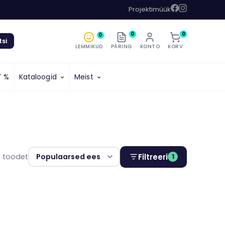
Projektimüük
0
0
0
tsi
LEMMIKUD
PÄRING
KONTO
KORV
T %
Kataloogid
Meist
0 toodet
Filtreeri
1