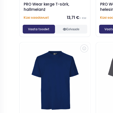
PRO Wear kerge T-särk,
PRO We
hallmelanž
helesi
13,71 €
Küsi saadavust
Küsi sa
+ KM
Vaata toodet
Vaat
Eelvaade