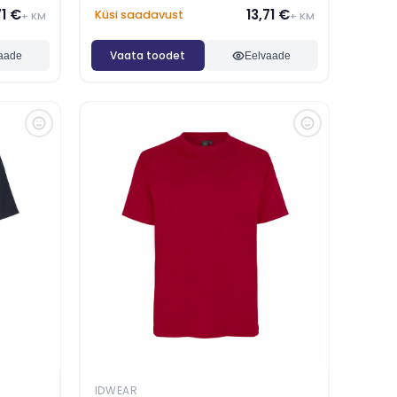
71 €
13,71 €
Küsi saadavust
+ KM
+ KM
Vaata toodet
aade
Eelvaade
IDWEAR