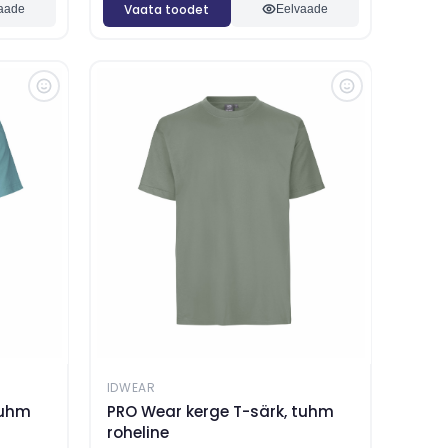
Vaata toodet
aade
Eelvaade
IDWEAR
tuhm
PRO Wear kerge T-särk, tuhm
roheline