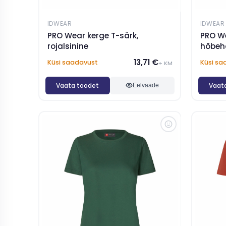
IDWEAR
IDWEAR
PRO Wear kerge T-särk,
PRO We
rojalsinine
hõbeha
13,71 €
Küsi saadavust
Küsi sa
+ KM
Vaata toodet
Vaat
Eelvaade