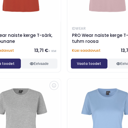
IDWEAR
ar naiste kerge T-särk,
PRO Wear naiste kerge T-
punane
tuhm roosa
13,71 €
13,
adavust
Küsi saadavust
+ KM
a toodet
Vaata toodet
Eelvaade
Eelv