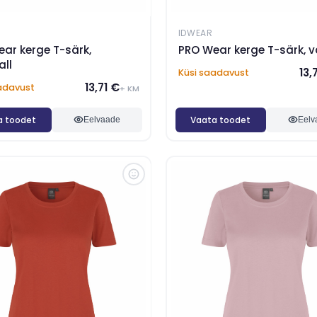
IDWEAR
ar kerge T-särk,
PRO Wear kerge T-särk, v
ll
13,
Küsi saadavust
13,71 €
adavust
+ KM
a toodet
Vaata toodet
Eelvaade
Eelv