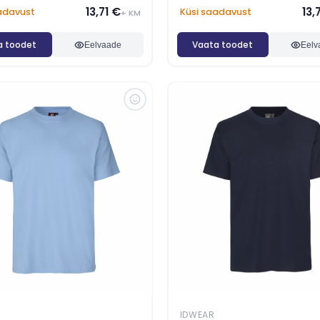
13,71 €
13,
adavust
Küsi saadavust
+ KM
a toodet
Vaata toodet
Eelvaade
Eelv
IDWEAR