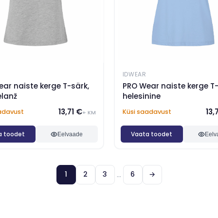
IDWEAR
ar naiste kerge T-särk,
PRO Wear naiste kerge T-
elanž
helesinine
13,71 €
13,
adavust
Küsi saadavust
+ KM
a toodet
Vaata toodet
Eelvaade
Eelv
...
1
2
3
6
→