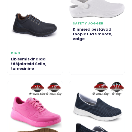
SAFETY JOGGER
Kinnised pestavad
tööplätud Smooth,
valge
DIAN
Libisemiskindlad
tööjalatsid Sella,
tumesinine