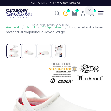
+372 511 9040
info@smiletex.ee
Ostukorv
×
0
0
0
Teie ostukorv on tühi
Avaleht
/
Pood
/
Tööjalatsid
/
Hingavast mikrofiiber
materjalist tööjalanõud Javea, valge