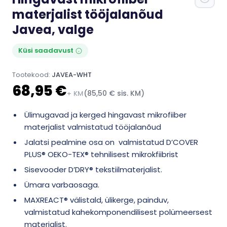
materjalist tööjalanõud
Javea, valge
Küsi saadavust
Tootekood:
JAVEA-WHT
68,95 €
(85,50 € sis. KM)
+ KM
Ülimugavad ja kerged hingavast mikrofiiber
materjalist valmistatud tööjalanõud
Jalatsi pealmine osa on valmistatud D’COVER
PLUS® OEKO-TEX® tehnilisest mikrokfiibrist
Sisevooder D’DRY® tekstiilmaterjalist.
Ümara varbaosaga.
MAXREACT® välistald, ülikerge, painduv,
valmistatud kahekomponendilisest polümeersest
materjalist.