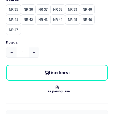
NR 35
NR 36
NR 37
NR 38
NR 39
NR 40
NR 41
NR 42
NR 43
NR 44
NR 45
NR 46
NR 47
Kogus:
−
+
Lisa korvi
Lisa päringusse