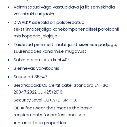
Valmistatud väga vastupidava ja libisemiskindla
välisstruktuuri jaoks.
D’WALK® sisetald on polsterdatud
tekstiilmaterjaliga kahekomponendilisel poroloonil,
mis kopeerib jalajälje.
Täidetud pehmest materjalist sisemise padjaga,
suurendades kõndimise mugavust.
Sobib pesemiseks kuni 40º.
3 erinevas värvitoonis
Suurused 35-47
Sertifikaadid: CE Certificate, Standard EN-ISO-
20347:2022 UE 425/2016.
Security Level OB+A+E+SR+FO.
OB = footwear that meets the basic
requirements for professional use.
A = antistatic properties.