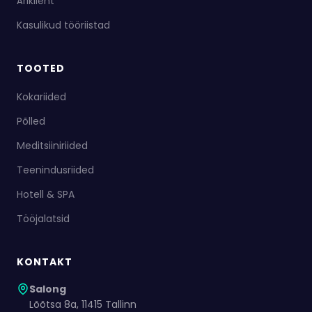
Äriklient
Kasulikud tööriistad
TOOTED
Kokariided
Põlled
Meditsiiniriided
Teenindusriided
Hotell & SPA
Tööjalatsid
KONTAKT
Salong
Lõõtsa 8a, 11415 Tallinn