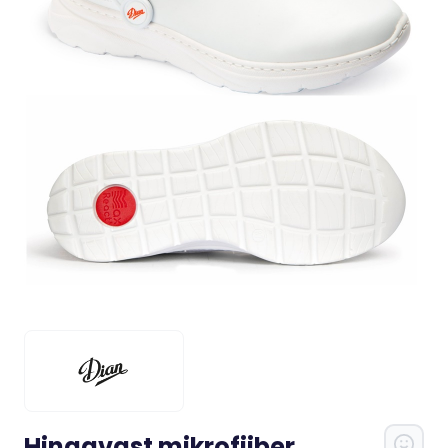
Hingavast mikrofiiber