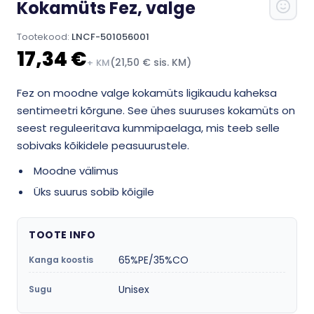
Kokamüts Fez, valge
Tootekood:
LNCF-501056001
17,34 €
(21,50 € sis. KM)
+ KM
Fez on moodne valge kokamüts ligikaudu kaheksa
sentimeetri kõrgune. See ühes suuruses kokamüts on
seest reguleeritava kummipaelaga, mis teeb selle
sobivaks kõikidele peasuurustele.
Moodne välimus
Üks suurus sobib kõigile
TOOTE INFO
65%PE/35%CO
Kanga koostis
Unisex
Sugu