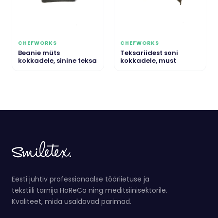
CHEFWORKS
CHEFWORKS
Beanie müts
Teksariidest soni
kokkadele, sinine teksa
kokkadele, must
Eesti juhtiv professionaalse tööriietuse ja
tekstiili tarnija HoReCa ning meditsiinisektorile.
Kvaliteet, mida usaldavad parimad.