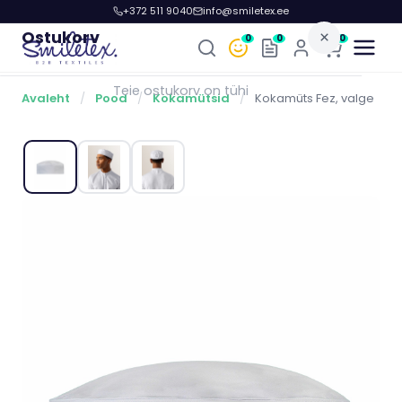
+372 511 9040
info@smiletex.ee
Ostukorv
×
0
0
0
Teie ostukorv on tühi
Avaleht
/
Pood
/
Kokamütsid
/
Kokamüts Fez, valge