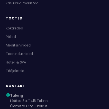
Kasulikud tööriistad
TOOTED
Kokariided
Põlled
Meditsiiniriided
Teenindusriided
Hotell & SPA
Tööjalatsid
KONTAKT
Salong
Lõõtsa 8a, 11415 Tallinn
Ülemiste City, 1. korrus