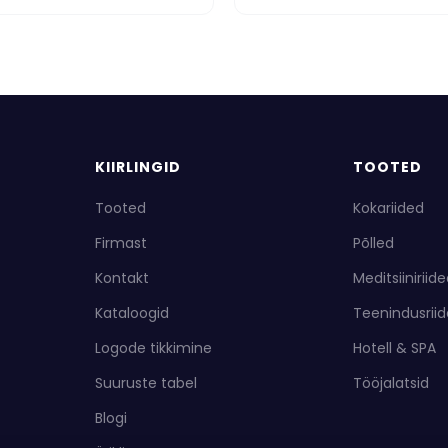
KIIRLINGID
TOOTED
Tooted
Kokariided
Firmast
Põlled
Kontakt
Meditsiiniriid
Kataloogid
Teenindusrii
Logode tikkimine
Hotell & SPA
Suuruste tabel
Tööjalatsid
Blogi