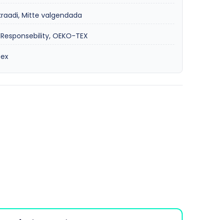
kraadi, Mitte valgendada
esponsebility, OEKO-TEX
sex