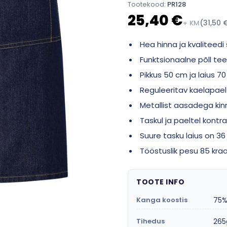
Tootekood:
PR128
25,40 €
(31,50 
+ KM
Hea hinna ja kvaliteedi
Funktsionaalne põll te
Pikkus 50 cm ja laius 7
Reguleeritav kaelapael
Metallist aasadega ki
Taskul ja paeltel kont
Suure tasku laius on 3
Tööstuslik pesu 85 kra
TOOTE INFO
Kanga koostis
75%
Tihedus
26