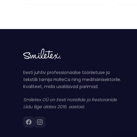
Eesti juhtiv professionaalse tööriietuse ja
tekstiili tarnija HoReCa ning meditsiinisektorile.
Kvaliteet, mida usaldavad parimad.
Smiletex OÜ on Eesti Hotellide ja Restoranide
Liidu liige alates 2016. aastast.