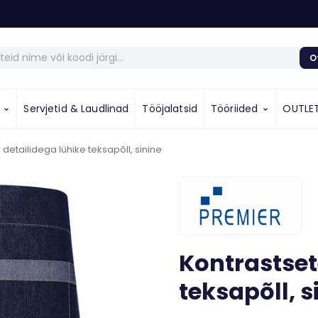
O
u
Servjetid & Laudlinad
Tööjalatsid
Tööriided
OUTLE
 detailidega lühike teksapõll, sinine
Kontrastset
teksapõll, s