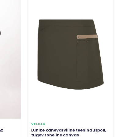
VELILLA
nz
Lühike kahevärviline teeninduspõll,
tugev roheline canvas