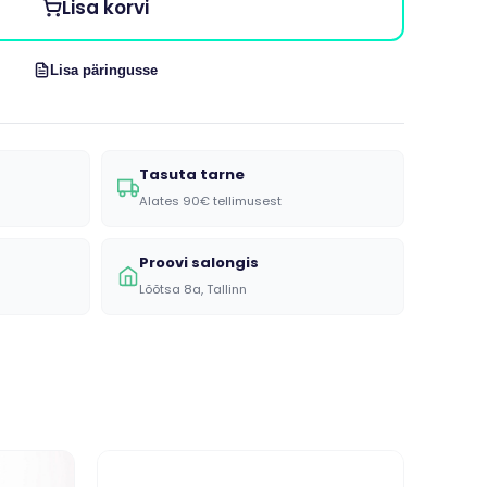
Lisa korvi
Lisa päringusse
Tasuta tarne
Alates 90€ tellimusest
Proovi salongis
Lõõtsa 8a, Tallinn