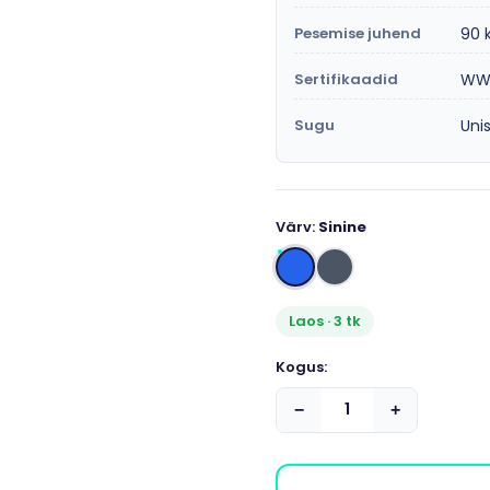
Pesemise juhend
90 
Sertifikaadid
WWR
Sugu
Uni
Värv:
Sinine
Laos · 3 tk
Kogus:
−
+