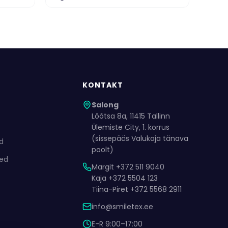
KONTAKT
Salong
Lõõtsa 8a, 11415 Tallinn
Ülemiste City, 1. korrus
(sissepääs Valukoja tänava
ed
poolt)
ded
Margit +372 511 9040
Kaja +372 5504 123
Tiina-Piret +372 5568 2911
info@smiletex.ee
E-R 9:00–17:00