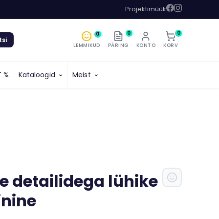
Projektimüük
0
0
0
tsi
LEMMIKUD
PÄRING
KONTO
KORV
T %
Kataloogid
Meist
e detailidega lühike
inine