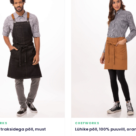
RKS
CHEFWORKS
traksidega põll, must
Lühike põll, 100% puuvill, ora