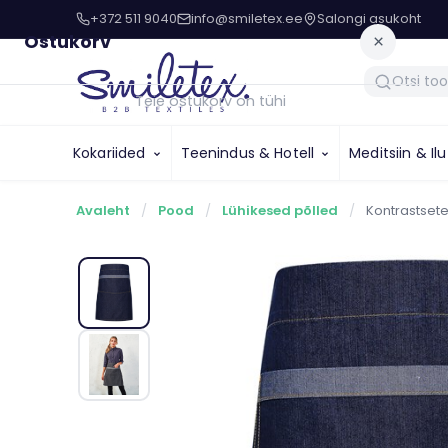
+372 511 9040
info@smiletex.ee
Salongi asukoht
Ostukorv
×
Teie ostukorv on tühi
Kokariided
Teenindus & Hotell
Meditsiin & Il
Avaleht
/
Pood
/
Lühikesed põlled
/
Kontrastsete