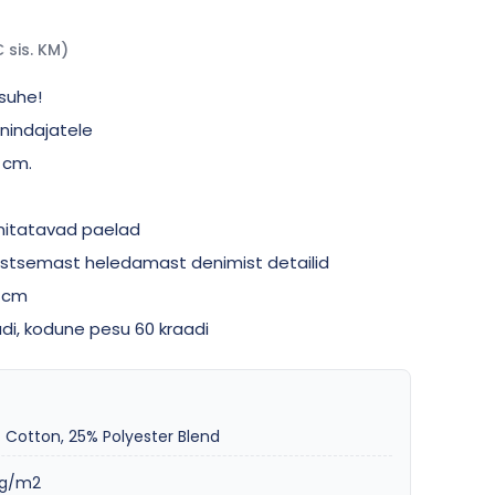
€ sis. KM)
 suhe!
enindajatele
0 cm.
nnitatavad paelad
rastsemast heledamast denimist detailid
6 cm
adi, kodune pesu 60 kraadi
 Cotton, 25% Polyester Blend
5g/m2