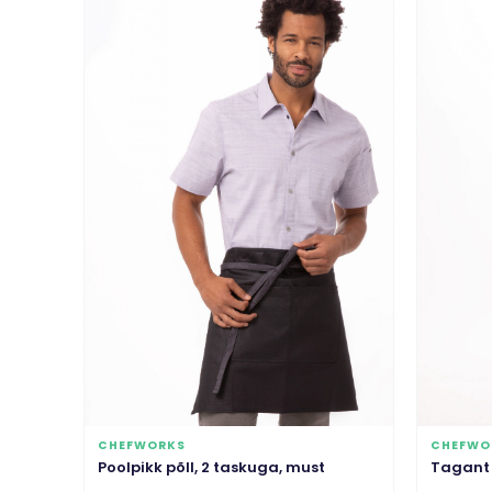
CHEFWORKS
CHEFWO
Poolpikk põll, 2 taskuga, must
Tagant 