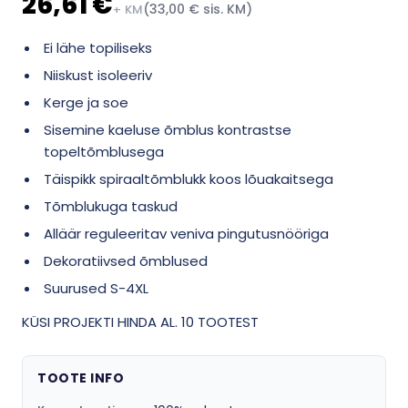
26,61 €
(33,00 € sis. KM)
+ KM
Ei lähe topiliseks
Niiskust isoleeriv
Kerge ja soe
Sisemine kaeluse õmblus kontrastse
topeltõmblusega
Täispikk spiraaltõmblukk koos lõuakaitsega
Tõmblukuga taskud
Alläär reguleeritav veniva pingutusnööriga
Dekoratiivsed õmblused
Suurused S-4XL
KÜSI PROJEKTI HINDA AL. 10 TOOTEST
TOOTE INFO