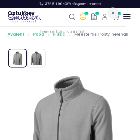
+372 511 9040
info@smiletex.ee
Ostukorv
×
0
0
0
Teie ostukorv on tühi
Avaleht
/
Pood
/
Fliisid
/
Meeste fliis Frosty, helehall