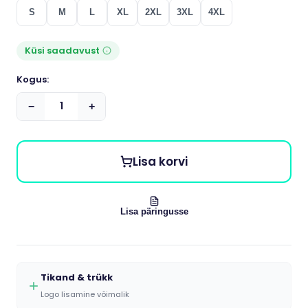
S
M
L
XL
2XL
3XL
4XL
Küsi saadavust
Kogus:
−
+
Lisa korvi
Lisa päringusse
Tikand & trükk
Logo lisamine võimalik