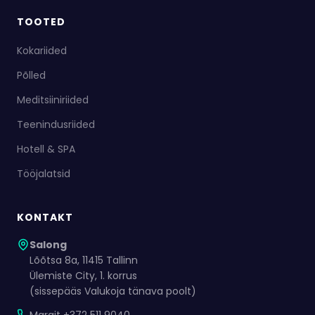
TOOTED
Kokariided
Põlled
Meditsiiniriided
Teenindusriided
Hotell & SPA
Tööjalatsid
KONTAKT
Salong
Lõõtsa 8a, 11415 Tallinn
Ülemiste City, 1. korrus
(sissepääs Valukoja tänava poolt)