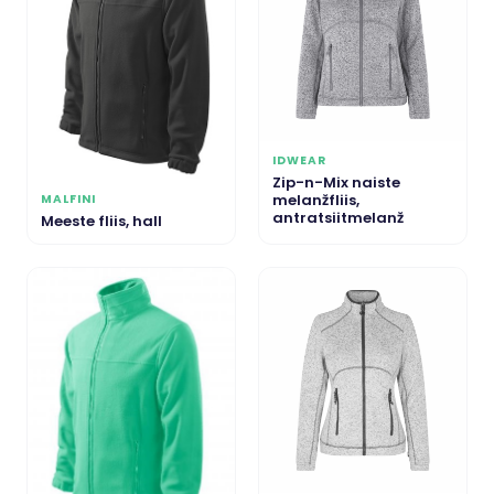
IDWEAR
Zip-n-Mix naiste
melanžfliis,
MALFINI
antratsiitmelanž
Meeste fliis, hall