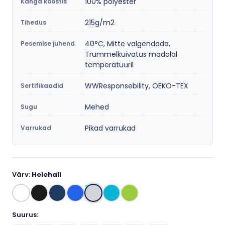
100% polyester
Kanga koostis
215g/m2
Tihedus
40°C, Mitte valgendada,
Pesemise juhend
Trummelkuivatus madalal
temperatuuril
WWResponsebility, OEKO-TEX
Sertifikaadid
Mehed
Sugu
Pikad varrukad
Varrukad
Värv:
Helehall
Suurus: