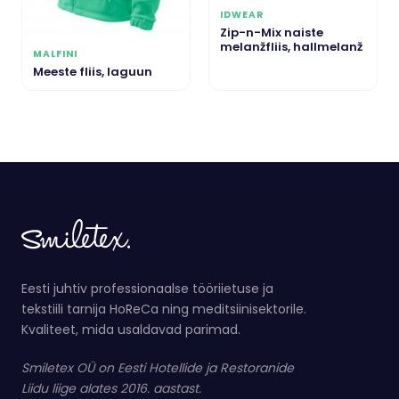
IDWEAR
Zip-n-Mix naiste
melanžfliis, hallmelanž
MALFINI
Meeste fliis, laguun
Eesti juhtiv professionaalse tööriietuse ja
tekstiili tarnija HoReCa ning meditsiinisektorile.
Kvaliteet, mida usaldavad parimad.
Smiletex OÜ on Eesti Hotellide ja Restoranide
Liidu liige alates 2016. aastast.