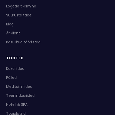
Logode tikkimine
Suuruste tabel
Blogi
Äriklient
Kasulikud tööriistad
TOOTED
Kokariided
Põlled
Meditsiiniriided
Teenindusriided
Hotell & SPA
Tööjalatsid