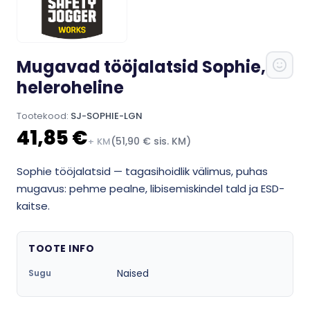
Mugavad tööjalatsid Sophie,
heleroheline
Tootekood:
SJ-SOPHIE-LGN
41,85 €
(51,90 € sis. KM)
+ KM
Sophie tööjalatsid — tagasihoidlik välimus, puhas
mugavus: pehme pealne, libisemiskindel tald ja ESD-
kaitse.
TOOTE INFO
Naised
Sugu