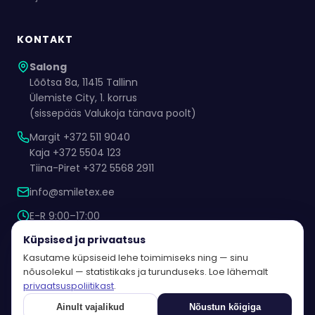
KONTAKT
Salong
Lõõtsa 8a, 11415 Tallinn
Ülemiste City, 1. korrus
(sissepääs Valukoja tänava poolt)
Margit +372 511 9040
Kaja +372 5504 123
Tiina-Piret +372 5568 2911
info@smiletex.ee
E-R 9:00–17:00
Kokkuleppel ka muul ajal
Küpsised ja privaatsus
Kasutame küpsiseid lehe toimimiseks ning — sinu
nõusolekul — statistikaks ja turunduseks. Loe lähemalt
privaatsuspoliitikast
.
© 2026 Smiletex OÜ. Kõik õigused kaitstud.
Ainult vajalikud
Nõustun kõigiga