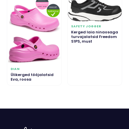
SAFETY JOGGER
Kerged laia ninaosaga
turvajalatsid Freedom
S1PS, must
DIAN
Ülikerged tööjalatsid
Eva, roosa