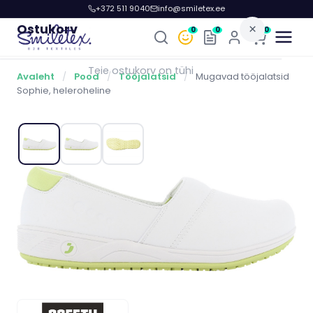
+372 511 9040
info@smiletex.ee
Ostukorv
×
0
0
0
Teie ostukorv on tühi
Avaleht
/
Pood
/
Tööjalatsid
/
Mugavad tööjalatsid
Sophie, heleroheline