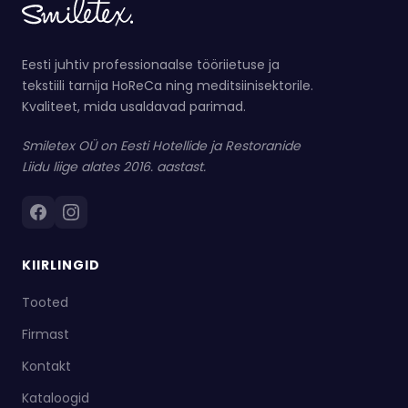
Eesti juhtiv professionaalse tööriietuse ja
tekstiili tarnija HoReCa ning meditsiinisektorile.
Kvaliteet, mida usaldavad parimad.
Smiletex OÜ on Eesti Hotellide ja Restoranide
Liidu liige alates 2016. aastast.
KIIRLINGID
Tooted
Firmast
Kontakt
Kataloogid