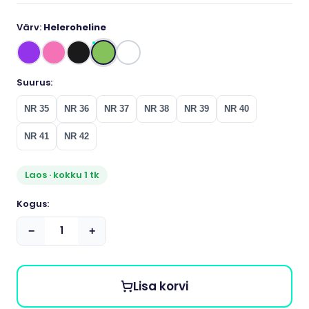
Värv:
Heleroheline
Suurus:
NR 35
NR 36
NR 37
NR 38
NR 39
NR 40
NR 41
NR 42
Laos · kokku 1 tk
Kogus:
−
+
Lisa korvi