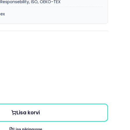
esponsebility, ISO, OEKO-TEX
sex
Lisa korvi
Lisa päringusse