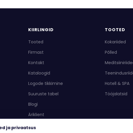
KIIRLINGID
TOOTED
Tooted
Kokariided
Firmast
Põlled
Kontakt
Meditsiiniriid
Kataloogid
Teenindusrii
Logode tikkimine
Hotell & SPA
Suuruste tabel
Tööjalatsid
Blogi
Äriklient
Kasulikud tööriistad
ed ja privaatsus