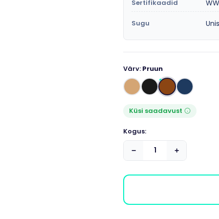
Sertifikaadid
WWR
Sugu
Uni
Värv:
Pruun
Küsi saadavust
Kogus:
−
+