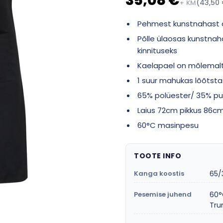
35,08 €
(43,50 
+ KM
Pehmest kunstnahast d
Põlle ülaosas kunstnaha
kinnituseks
Kaelapael on mõlemalt 
1 suur mahukas lõõtsta
65% polüester/ 35% puu
Laius 72cm pikkus 86c
60°C masinpesu
TOOTE INFO
Kanga koostis
65/
Pesemise juhend
60°
Tru