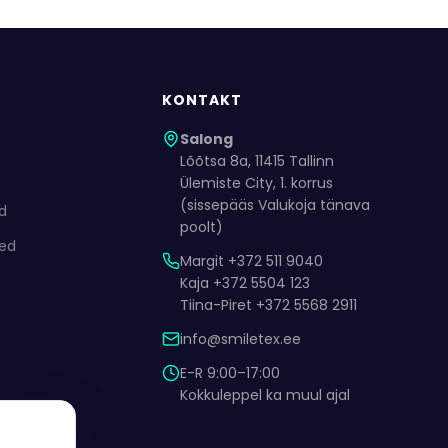
KONTAKT
Salong
Lõõtsa 8a, 11415 Tallinn
Ülemiste City, 1. korrus
(sissepääs Valukoja tänava
ed
poolt)
ded
Margit +372 511 9040
Kaja +372 5504 123
Tiina-Piret +372 5568 2911
info@smiletex.ee
E-R 9:00–17:00
Kokkuleppel ka muul ajal