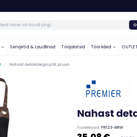
O
u
Servjetid & Laudlinad
Tööjalatsid
Tööriided
OUTLE
d
/
Nahast detailidega põll, pruun
Nahast deta
Tootekood:
PR123-BRW