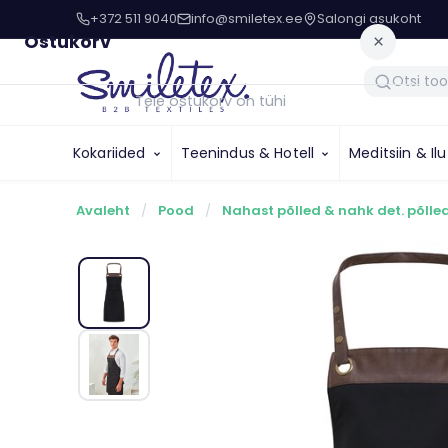
+372 511 9040
info@smiletex.ee
Salongi asukoht
Ostukorv
×
Teie ostukorv on tühi
Kokariided
Teenindus & Hotell
Meditsiin & Il
Avaleht
/
Pood
/
Nahast põlled & nahk det. põlle