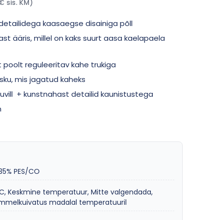
€ sis. KM)
etailidega kaasaegse disainiga põll
st ääris, millel on kaks suurt aasa kaelapaela
poolt reguleeritav kahe trukiga
sku, mis jagatud kaheks
vill + kunstnahast detailid kaunistustega
m
35% PES/CO
C, Keskmine temperatuur, Mitte valgendada,
mmelkuivatus madalal temperatuuril