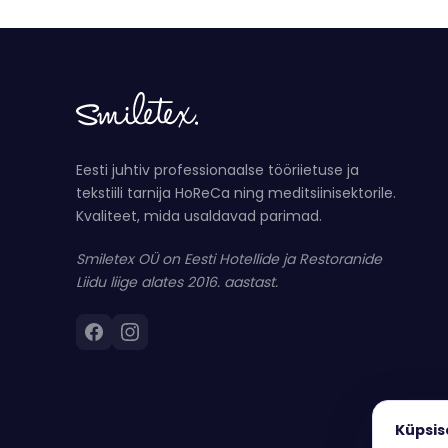
Eesti juhtiv professionaalse tööriietuse ja
tekstiili tarnija HoReCa ning meditsiinisektorile.
Kvaliteet, mida usaldavad parimad.
Smiletex OÜ on Eesti Hotellide ja Restoranide
Liidu liige alates 2016. aastast.
Küpsis