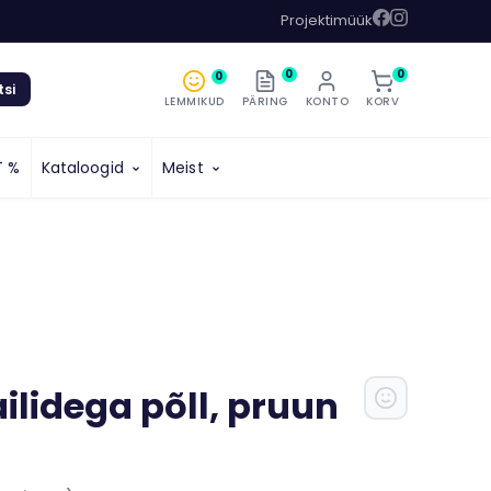
Projektimüük
0
0
0
tsi
LEMMIKUD
PÄRING
KONTO
KORV
T %
Kataloogid
Meist
ilidega põll, pruun