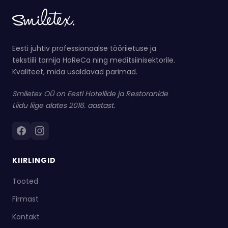
Eesti juhtiv professionaalse tööriietuse ja
tekstiili tarnija HoReCa ning meditsiinisektorile.
Kvaliteet, mida usaldavad parimad.
Smiletex OÜ on Eesti Hotellide ja Restoranide
Liidu liige alates 2016. aastast.
KIIRLINGID
Tooted
Firmast
Kontakt