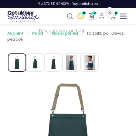
+372 511 9040
info@smiletex.ee
Ostukorv
×
0
0
0
Teie ostukorv on tühi
Avaleht
/
Pood
/
Pikad põlled
/
Täispikk põll Davos,
petrooli