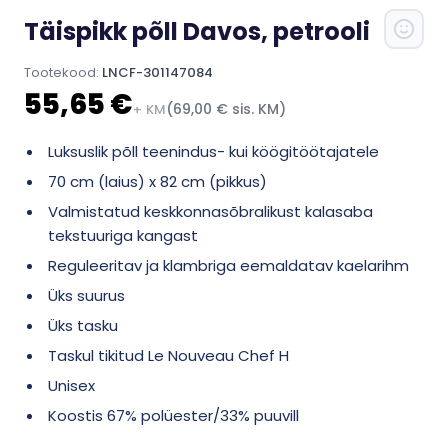
Täispikk põll Davos, petrooli
Tootekood:
LNCF-301147084
55,65 €
(69,00 € sis. KM)
+ KM
Luksuslik põll teenindus- kui köögitöötajatele
70 cm (laius) x 82 cm (pikkus)
Valmistatud keskkonnasõbralikust kalasaba
tekstuuriga kangast
Reguleeritav ja klambriga eemaldatav kaelarihm
Üks suurus
Üks tasku
Taskul tikitud Le Nouveau Chef H
Unisex
Koostis 67% polüester/33% puuvill