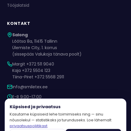
Tööjalatsid
KONTAKT
Salong
Lõõtsa 8a, 11415 Tallinn
Ülemiste City, 1. korrus
(sissepääs Valukoja tänava poolt)
Margit +372 511 9040
Kaja +372 5504 123
Tiina-Piret +372 5568 2911
info@smiletex.ee
E-R 9:00–17:00
Kokkuleppel ka muul ajal
Küpsised ja privaatsus
Kasutame küpsiseid lehe toimimiseks ning — sinu
nõusolekul — statistikaks ja turunduseks. Loe lähemalt
privaatsuspoliitikast
.