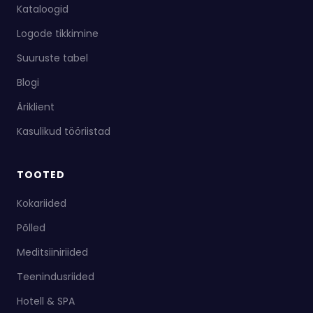
Kataloogid
Logode tikkimine
Suuruste tabel
Blogi
Äriklient
Kasulikud tööriistad
TOOTED
Kokariided
Põlled
Meditsiiniriided
Teenindusriided
Hotell & SPA