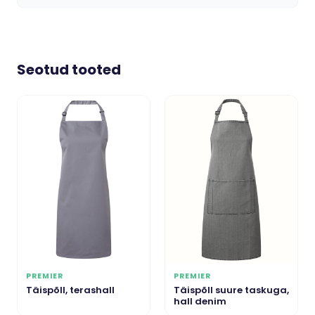
Seotud tooted
PREMIER
PREMIER
Täispõll, terashall
Täispõll suure taskuga,
hall denim