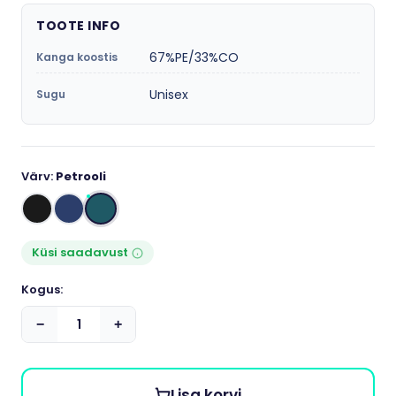
TOOTE INFO
67%PE/33%CO
Kanga koostis
Unisex
Sugu
Värv:
Petrooli
Küsi saadavust
Kogus:
−
+
Lisa korvi