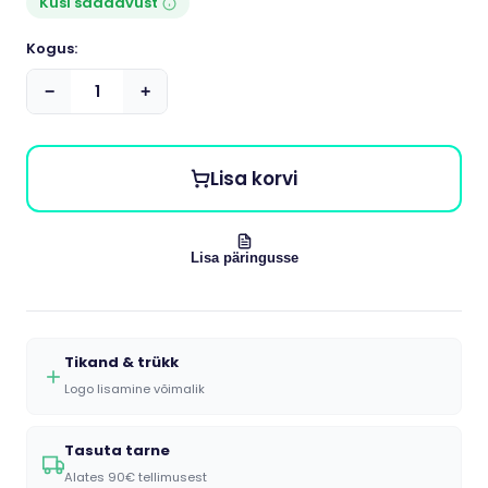
Küsi saadavust
Kogus:
−
+
Lisa korvi
Lisa päringusse
Tikand & trükk
Logo lisamine võimalik
Tasuta tarne
Alates 90€ tellimusest