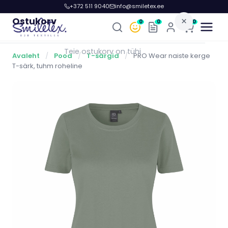
+372 511 9040
info@smiletex.ee
Ostukorv
×
0
0
0
Teie ostukorv on tühi
Avaleht
/
Pood
/
T-särgid
/
PRO Wear naiste kerge
T-särk, tuhm roheline