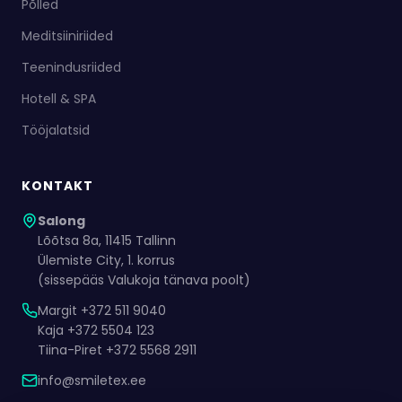
Põlled
Meditsiiniriided
Teenindusriided
Hotell & SPA
Tööjalatsid
KONTAKT
Salong
Lõõtsa 8a, 11415 Tallinn
Ülemiste City, 1. korrus
(sissepääs Valukoja tänava poolt)
Margit +372 511 9040
Kaja +372 5504 123
Tiina-Piret +372 5568 2911
info@smiletex.ee