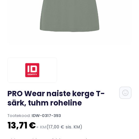
PRO Wear naiste kerge T-
särk, tuhm roheline
Tootekood:
IDW-0317-393
13,71 €
(17,00 € sis. KM)
+ KM