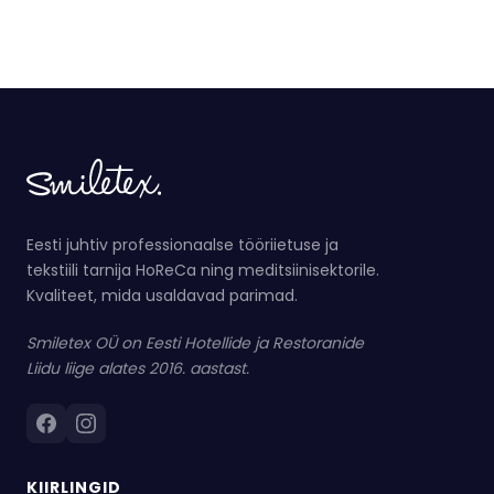
Eesti juhtiv professionaalse tööriietuse ja
tekstiili tarnija HoReCa ning meditsiinisektorile.
Kvaliteet, mida usaldavad parimad.
Smiletex OÜ on Eesti Hotellide ja Restoranide
Liidu liige alates 2016. aastast.
KIIRLINGID