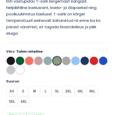
Eriti vastupidav T-särk kergemast kangast.
Neljakihiline kaelusrant, kaela- ja õlapaelad ning
poolkuukinnitus kaelusel. T-särki on kõrgel
temperatuuril eelnevalt kahanetud nii enne kui ka
pärast värvimist, et tagada lisastabiilsus ja pikk
eluiga.
Värv:
Tuhm roheline
Suurus:
XS
S
M
L
XL
2XL
3XL
4XL
5XL
6XL