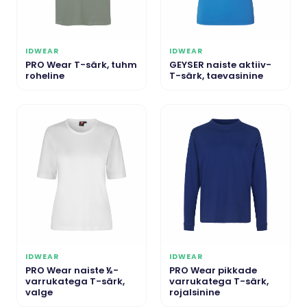
IDWEAR
IDWEAR
PRO Wear T-särk, tuhm
GEYSER naiste aktiiv-
roheline
T-särk, taevasinine
IDWEAR
IDWEAR
PRO Wear naiste ½-
PRO Wear pikkade
varrukatega T-särk,
varrukatega T-särk,
valge
rojalsinine