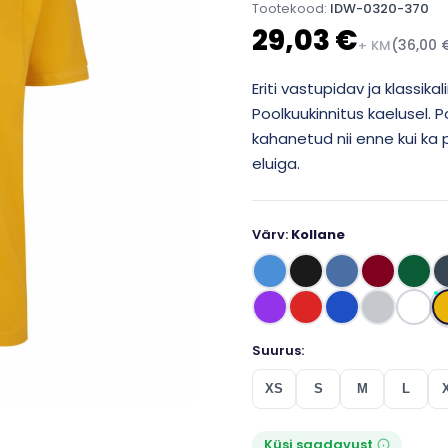
Tootekood:
IDW-0320-370
29,03 €
(36,00 €
+ KM
Eriti vastupidav ja klassik
Poolkuukinnitus kaelusel. 
kahanetud nii enne kui ka p
eluiga.
Värv:
Kollane
Suurus:
XS
S
M
L
Küsi saadavust