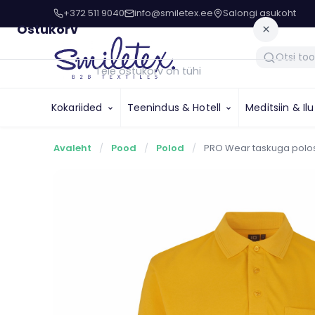
+372 511 9040
info@smiletex.ee
Salongi asukoht
Ostukorv
×
Teie ostukorv on tühi
Kokariided
Teenindus & Hotell
Meditsiin & Il
Avaleht
/
Pood
/
Polod
/
PRO Wear taskuga polos