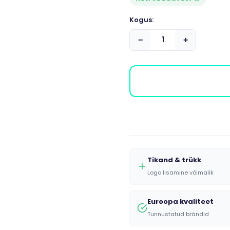
Kogus:
−
+
Tikand & trükk
Logo lisamine võimalik
Euroopa kvaliteet
Tunnustatud brändid