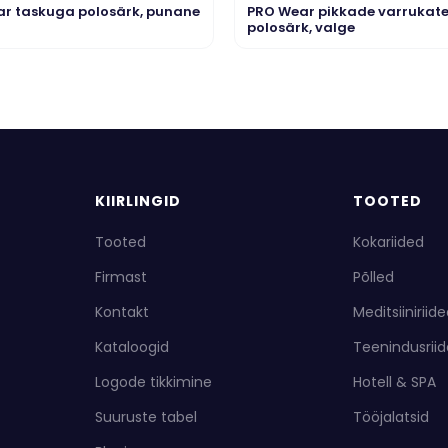
r taskuga polosärk, punane
PRO Wear pikkade varrukat
polosärk, valge
KIIRLINGID
TOOTED
Tooted
Kokariided
Firmast
Põlled
Kontakt
Meditsiiniriid
Kataloogid
Teenindusrii
Logode tikkimine
Hotell & SPA
Suuruste tabel
Tööjalatsid