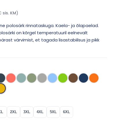
 sis. KM)
aline polosärk rinnataskuga. Kaela- ja õlapaelad.
Polosärki on kõrgel temperatuuril eelnevalt
ärast värvimist, et tagada lisastabiilsus ja pikk
XL
2XL
3XL
4XL
5XL
6XL