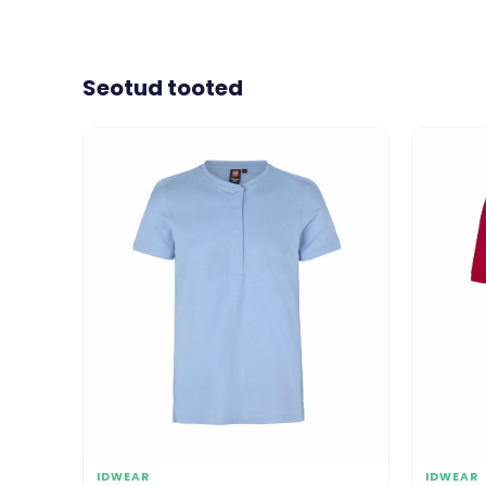
Seotud tooted
IDWEAR
IDWEAR