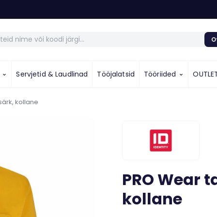
O
u
Servjetid & Laudlinad
Tööjalatsid
Tööriided
OUTLE
ärk, kollane
PRO Wear t
kollane