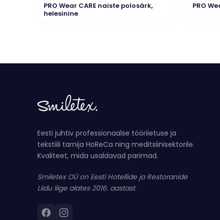
PRO Wear CARE naiste polosärk,
PRO Wea
helesinine
Eesti juhtiv professionaalse tööriietuse ja
tekstiili tarnija HoReCa ning meditsiinisektorile.
Kvaliteet, mida usaldavad parimad.
Smiletex OÜ on Eesti Hotellide ja Restoranide
Liidu liige alates 2016. aastast.