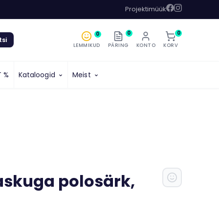
Projektimüük
0
0
0
tsi
LEMMIKUD
PÄRING
KONTO
KORV
T %
Kataloogid
Meist
askuga polosärk,