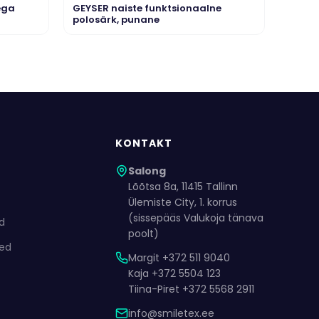
ega
GEYSER naiste funktsionaalne
polosärk, punane
KONTAKT
Salong
Lõõtsa 8a, 11415 Tallinn
Ülemiste City, 1. korrus
(sissepääs Valukoja tänava
ed
poolt)
ded
Margit +372 511 9040
Kaja +372 5504 123
Tiina-Piret +372 5568 2911
info@smiletex.ee