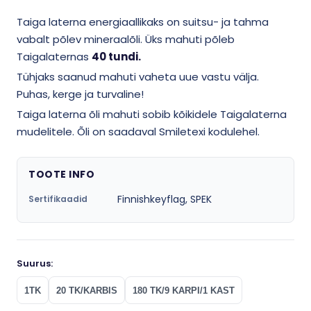
Taiga laterna energiaallikaks on suitsu- ja tahma
vabalt põlev mineraalõli. Üks mahuti põleb
Taigalaternas
40 tundi.
Tühjaks saanud mahuti vaheta uue vastu välja.
Puhas, kerge ja turvaline!
Taiga laterna õli mahuti sobib kõikidele Taigalaterna
mudelitele. Õli on saadaval Smiletexi kodulehel.
TOOTE INFO
Finnishkeyflag, SPEK
Sertifikaadid
Suurus:
1TK
20 TK/KARBIS
180 TK/9 KARPI/1 KAST