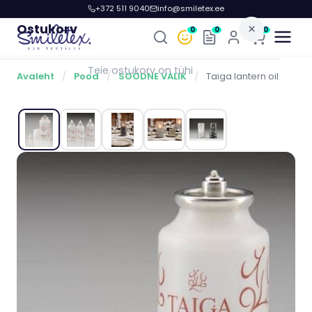
+372 511 9040
info@smiletex.ee
Ostukorv
×
0
0
0
Teie ostukorv on tühi
Avaleht
/
Pood
/
SOODNE VALIK
/
Taiga lantern oil