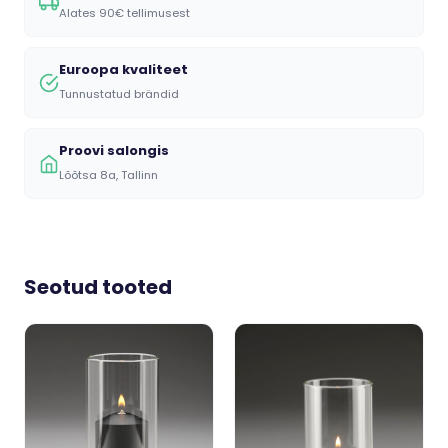
Alates 90€ tellimusest
Euroopa kvaliteet
Tunnustatud brändid
Proovi salongis
Lõõtsa 8a, Tallinn
Seotud tooted