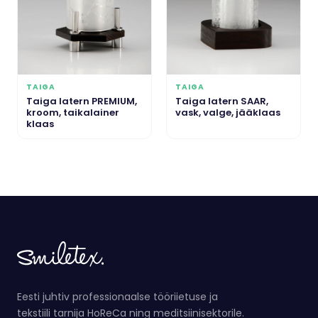
TAIGA
TAIGA
Taiga latern PREMIUM,
Taiga latern SAAR,
kroom, taikalainer
vask, valge, jääklaas
klaas
Eesti juhtiv professionaalse tööriietuse ja
tekstiili tarnija HoReCa ning meditsiinisektorile.