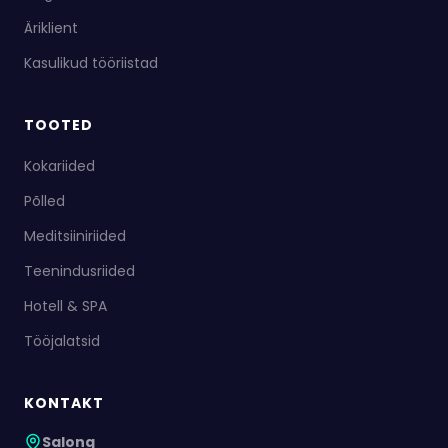
Äriklient
Kasulikud tööriistad
TOOTED
Kokariided
Põlled
Meditsiiniriided
Teenindusriided
Hotell & SPA
Tööjalatsid
KONTAKT
Salong