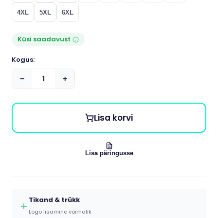
4XL
5XL
6XL
Küsi saadavust
Kogus:
−
+
Lisa korvi
Lisa päringusse
Tikand & trükk
Logo lisamine võimalik