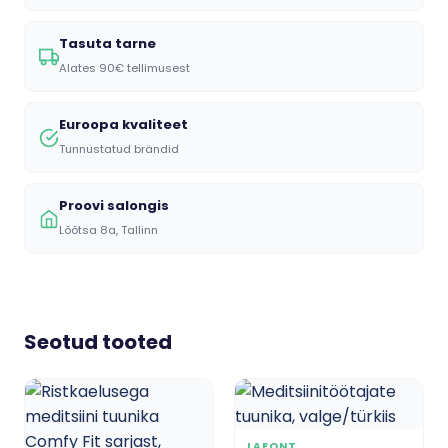
Tasuta tarne
Alates 90€ tellimusest
Euroopa kvaliteet
Tunnustatud brändid
Proovi salongis
Lõõtsa 8a, Tallinn
Seotud tooted
LAFONT