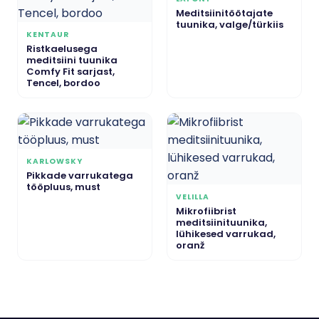
Meditsiinitöötajate
tuunika, valge/türkiis
KENTAUR
Ristkaelusega
meditsiini tuunika
Comfy Fit sarjast,
Tencel, bordoo
KARLOWSKY
Pikkade varrukatega
tööpluus, must
VELILLA
Mikrofiibrist
meditsiinituunika,
lühikesed varrukad,
oranž