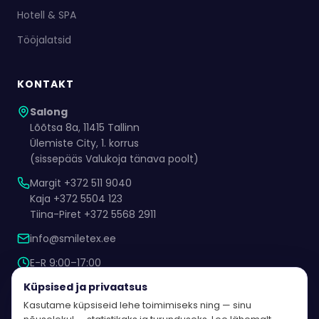
Hotell & SPA
Tööjalatsid
KONTAKT
Salong
Lõõtsa 8a, 11415 Tallinn
Ülemiste City, 1. korrus
(sissepääs Valukoja tänava poolt)
Margit +372 511 9040
Kaja +372 5504 123
Tiina-Piret +372 5568 2911
info@smiletex.ee
E-R 9:00–17:00
Kokkuleppel ka muul ajal
Küpsised ja privaatsus
Kasutame küpsiseid lehe toimimiseks ning — sinu