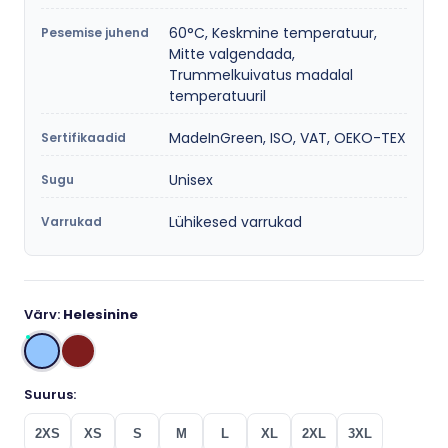
60°C, Keskmine temperatuur,
Pesemise juhend
Mitte valgendada,
Trummelkuivatus madalal
temperatuuril
MadeInGreen, ISO, VAT, OEKO-TEX
Sertifikaadid
Unisex
Sugu
Lühikesed varrukad
Varrukad
Värv:
Helesinine
Suurus:
2XS
XS
S
M
L
XL
2XL
3XL