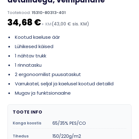
Tootekood:
15310-80313-401
34,68 €
(43,00 € sis. KM)
+ KM
Kootud kaeluse äär
Lühikesed käised
1 nähtav trukk
1 rinnatasku
2 ergonoomilist puusataskut
Varrukatel, seljal ja kaelusel kootud detailid
Mugav ja funktsionaalne
TOOTE INFO
65/35% PES/CO
Kanga koostis
150/220g/m2
Tihedus