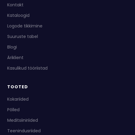
Kontakt
Kataloogid
Logode tikkimine
Suuruste tabel
Blogi
Äriklient
Kasulikud tööriistad
TOOTED
Kokariided
Põlled
Meditsiiniriided
Teenindusriided