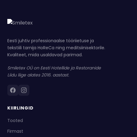
Eesti juhtiv professionaalse tööriietuse ja
tekstiili tarnija HoReCa ning meditsiinisektorile.
Kvaliteet, mida usaldavad parimad.
Smiletex OÜ on Eesti Hotellide ja Restoranide
Liidu liige alates 2016. aastast.
KIIRLINGID
Tooted
Firmast