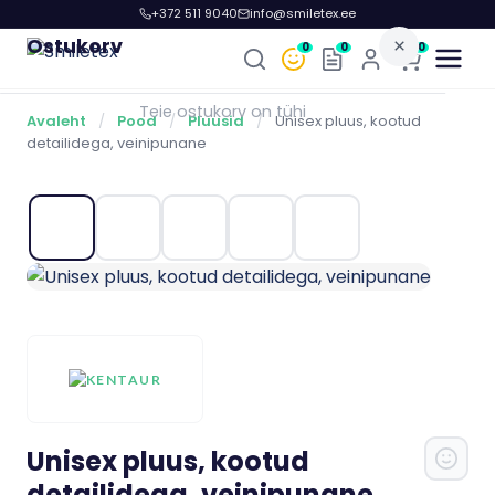
+372 511 9040
info@smiletex.ee
Ostukorv
×
0
0
0
Teie ostukorv on tühi
Avaleht
/
Pood
/
Pluusid
/
Unisex pluus, kootud
detailidega, veinipunane
Unisex pluus, kootud
detailidega, veinipunane