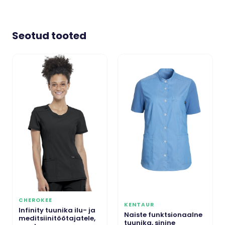
Seotud tooted
CHEROKEE
KENTAUR
Infinity tuunika ilu- ja
Naiste funktsionaalne
meditsiinitöötajatele,
tuunika, sinine