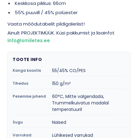
Keskkosa pikkus: 66cm
55% puuvill / 45% polüester
Vaata mõõdutabelit pildigaleriist!
Ainult PROJEKTIMÜÜK. Küsi pakkumist ja lisainfot
info@smiletex.ee
TOOTE INFO
55/45% CO/PES
Kanga koostis
150 g/m²
Tihedus
60°C, Mitte valgendada,
Pesemise juhend
Trummelkuivatus madalal
temperatuuril
Naised
Sugu
Lühikesed varrukad
Varrukad