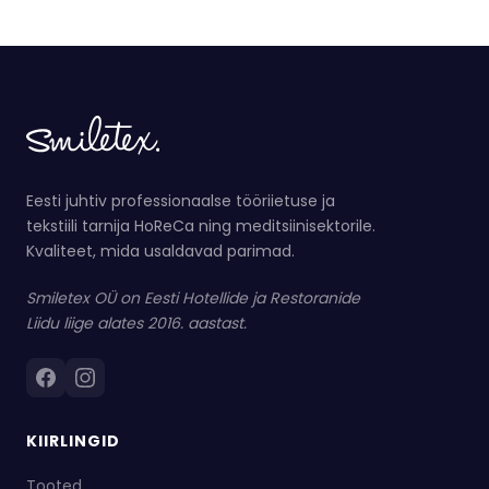
Eesti juhtiv professionaalse tööriietuse ja
tekstiili tarnija HoReCa ning meditsiinisektorile.
Kvaliteet, mida usaldavad parimad.
Smiletex OÜ on Eesti Hotellide ja Restoranide
Liidu liige alates 2016. aastast.
KIIRLINGID
Tooted