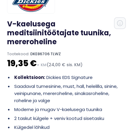
V-kaelusega
meditsiinitöötajate tuunika,
mereroheline
Tootekood:
DKE86706 TLWZ
19,35 €
(24,00 € sis. KM)
+ KM
Kollektsioon:
Dickies EDS Signature
Saadaval tumesinine, must, hall, helelilla, sinine,
veinipunane, mereroheline, sinakasroheline,
roheline ja valge
Moderne ja mugav V-kaelusega tuunika
2 taskut külgele + veniv kootud sisetasku
Külgedel lõhikud