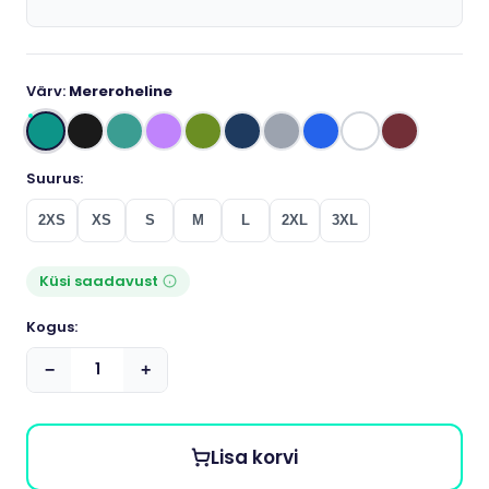
Värv:
Mereroheline
Suurus:
2XS
XS
S
M
L
2XL
3XL
Küsi saadavust
Kogus:
−
+
Lisa korvi