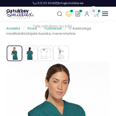
+372 511 9040
info@smiletex.ee
Ostukorv
×
0
0
0
Teie ostukorv on tühi
Avaleht
/
Pood
/
Tuunikad
/
V-kaelusega
meditsiinitöötajate tuunika, mereroheline