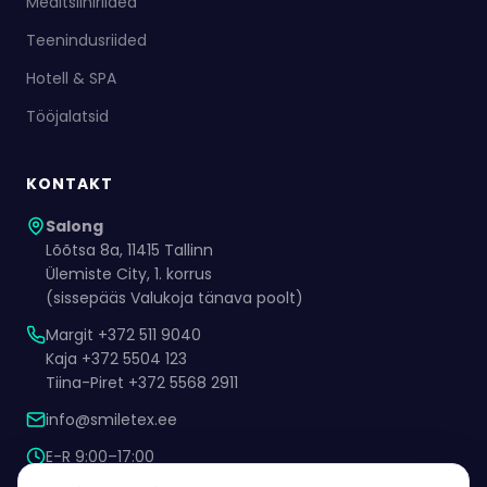
Meditsiiniriided
Teenindusriided
Hotell & SPA
Tööjalatsid
KONTAKT
Salong
Lõõtsa 8a, 11415 Tallinn
Ülemiste City, 1. korrus
(sissepääs Valukoja tänava poolt)
Margit +372 511 9040
Kaja +372 5504 123
Tiina-Piret +372 5568 2911
info@smiletex.ee
E-R 9:00–17:00
Kokkuleppel ka muul ajal