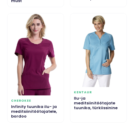
must
KENTAUR
Ilu-ja
CHEROKEE
meditsiinitöötajate
Infinity tuunika ilu- ja
tuunika, türkiissinine
meditsiinitöötajatele,
bordoo