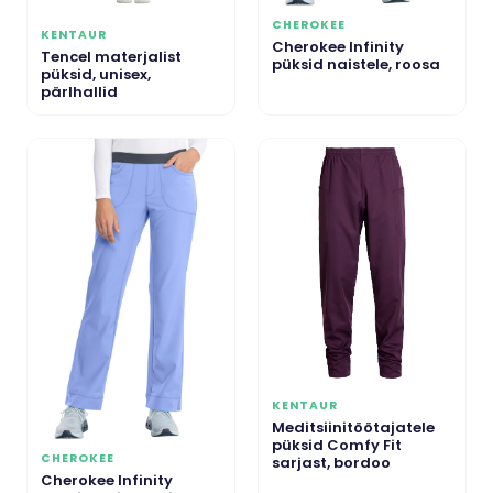
CHEROKEE
KENTAUR
Cherokee Infinity
Tencel materjalist
püksid naistele, roosa
püksid, unisex,
pärlhallid
KENTAUR
Meditsiinitöötajatele
püksid Comfy Fit
CHEROKEE
sarjast, bordoo
Cherokee Infinity