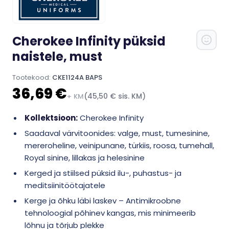
Cherokee Infinity püksid
naistele, must
Tootekood:
CKE1124A BAPS
36,69 €
(45,50 € sis. KM)
+ KM
Kollektsioon:
Cherokee Infinity
Saadaval värvitoonides: valge, must, tumesinine,
mereroheline, veinipunane, türkiis, roosa, tumehall,
Royal sinine, lillakas ja helesinine
Kerged ja stiilsed püksid ilu-, puhastus- ja
meditsiinitöötajatele
Kerge ja õhku läbi laskev – Antimikroobne
tehnoloogial põhinev kangas, mis minimeerib
lõhnu ja tõrjub plekke