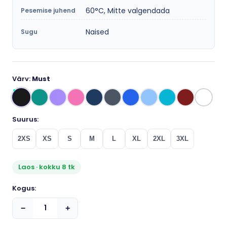
60°C, Mitte valgendada
Pesemise juhend
Naised
Sugu
Värv:
Must
Suurus:
2XS
XS
S
M
L
XL
2XL
3XL
Laos · kokku 8 tk
Kogus:
−
+