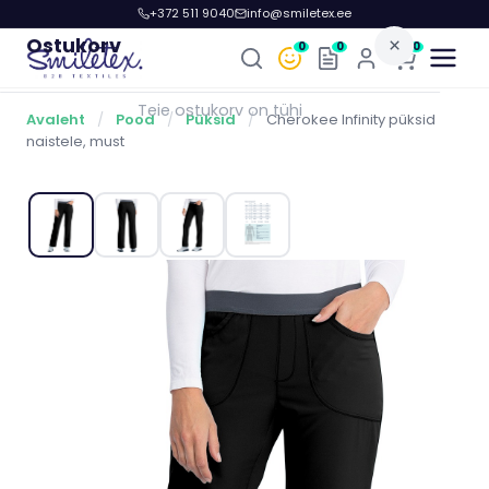
+372 511 9040
info@smiletex.ee
Ostukorv
×
0
0
0
Teie ostukorv on tühi
Avaleht
/
Pood
/
Püksid
/
Cherokee Infinity püksid
naistele, must