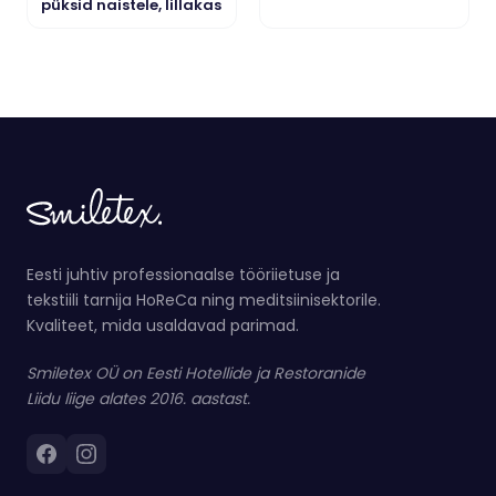
püksid naistele, lillakas
Eesti juhtiv professionaalse tööriietuse ja
tekstiili tarnija HoReCa ning meditsiinisektorile.
Kvaliteet, mida usaldavad parimad.
Smiletex OÜ on Eesti Hotellide ja Restoranide
Liidu liige alates 2016. aastast.