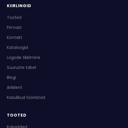
KIIRLINGID
Tooted
Firmast
Kontakt
Kataloogid
Logode tikkimine
Suuruste tabel
Blogi
Äriklient
Kasulikud tööriistad
TOOTED
Kokariided