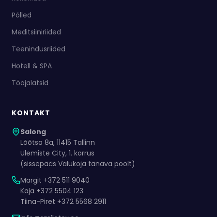
Põlled
Meditsiiniriided
Teenindusriided
Hotell & SPA
Tööjalatsid
KONTAKT
Salong
Lõõtsa 8a, 11415 Tallinn
Ülemiste City, 1. korrus
(sissepääs Valukoja tänava poolt)
Margit +372 511 9040
Kaja +372 5504 123
Tiina-Piret +372 5568 2911