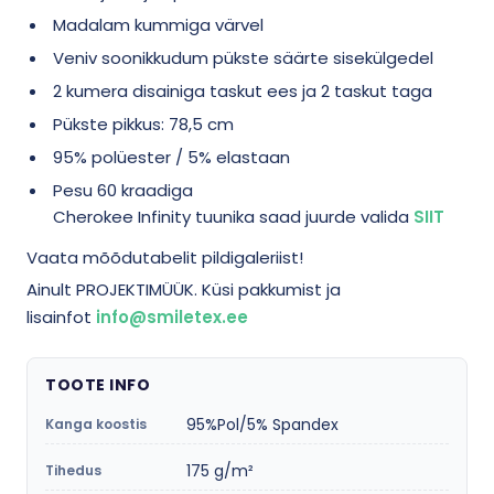
Madalam kummiga värvel
Veniv soonikkudum pükste säärte sisekülgedel
2 kumera disainiga taskut ees ja 2 taskut taga
Pükste pikkus: 78,5 cm
95% polüester / 5% elastaan
Pesu 60 kraadiga
Cherokee Infinity tuunika saad juurde valida
SIIT
Vaata mõõdutabelit pildigaleriist!
Ainult PROJEKTIMÜÜK. Küsi pakkumist ja
lisainfot
info@smiletex.ee
TOOTE INFO
95%Pol/5% Spandex
Kanga koostis
175 g/m²
Tihedus