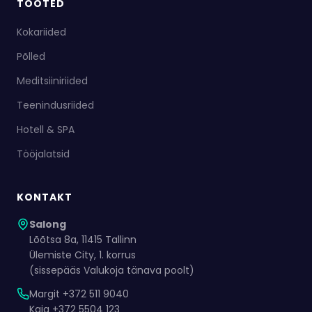
TOOTED
Kokariided
Põlled
Meditsiiniriided
Teenindusriided
Hotell & SPA
Tööjalatsid
KONTAKT
Salong
Lõõtsa 8a, 11415 Tallinn
Ülemiste City, 1. korrus
(sissepääs Valukoja tänava poolt)
Margit +372 511 9040
Kaja +372 5504 123