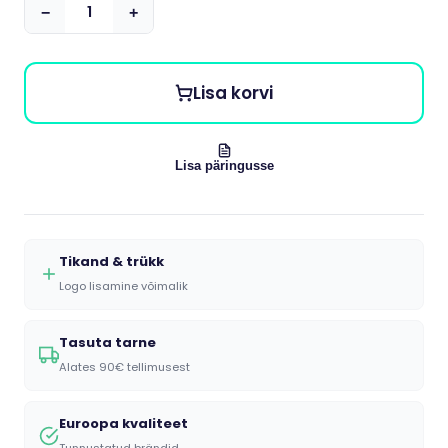
−
+
Lisa korvi
Lisa päringusse
Tikand & trükk
Logo lisamine võimalik
Tasuta tarne
Alates 90€ tellimusest
Euroopa kvaliteet
Tunnustatud brändid