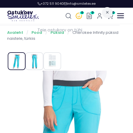
+372 511 9040
info@smiletex.ee
Ostukorv
×
0
0
0
Teie ostukorv on tühi
Avaleht
/
Pood
/
Püksid
/
Cherokee Infinity püksid
naistele, türkiis