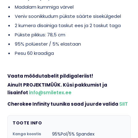
Madalam kummiga värvel
Veniv soonikkudum pükste säärte sisekülgedel
2 kumera disainiga taskut ees ja 2 taskut taga
Pükste pikkus: 78,5 cm
95% polüester / 5% elastaan
Pesu 60 kraadiga
Vaata mõõdutabelit pildigaleriist!
Ainult PROJEKTIMÜÜK. Küsi pakkumist ja
lisainfot
info@smiletex.ee
Cherokee Infinity tuunika saad juurde valida
SIIT
TOOTE INFO
95%Pol/5% Spandex
Kanga koostis