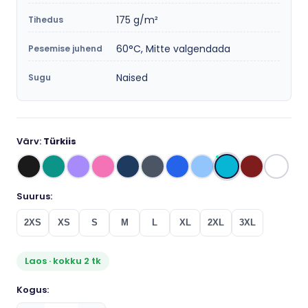
175 g/m²
Tihedus
60°C, Mitte valgendada
Pesemise juhend
Naised
Sugu
Värv:
Türkiis
Suurus:
2XS
XS
S
M
L
XL
2XL
3XL
Laos · kokku 2 tk
Kogus: