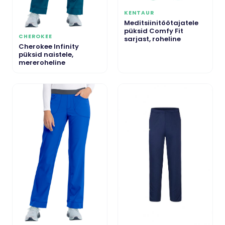
KENTAUR
Meditsiinitöötajatele
püksid Comfy Fit
CHEROKEE
sarjast, roheline
Cherokee Infinity
püksid naistele,
mereroheline