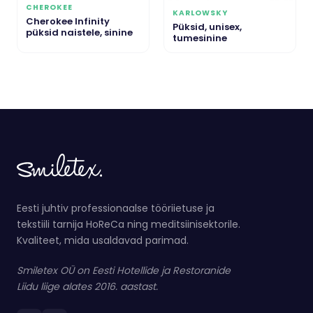
CHEROKEE
KARLOWSKY
Cherokee Infinity
Püksid, unisex,
püksid naistele, sinine
tumesinine
Eesti juhtiv professionaalse tööriietuse ja
tekstiili tarnija HoReCa ning meditsiinisektorile.
Kvaliteet, mida usaldavad parimad.
Smiletex OÜ on Eesti Hotellide ja Restoranide
Liidu liige alates 2016. aastast.