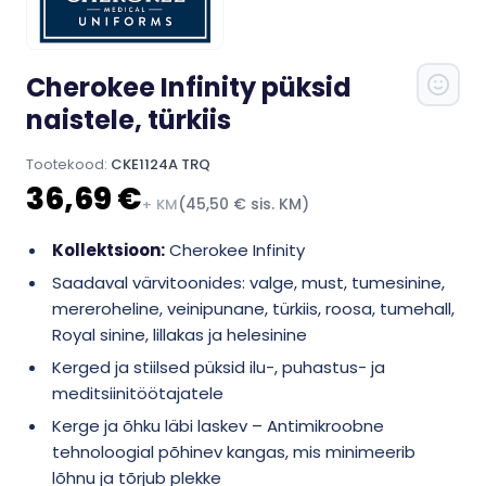
Cherokee Infinity püksid
naistele, türkiis
Tootekood:
CKE1124A TRQ
36,69 €
(45,50 € sis. KM)
+ KM
Kollektsioon:
Cherokee Infinity
Saadaval värvitoonides: valge, must, tumesinine,
mereroheline, veinipunane, türkiis, roosa, tumehall,
Royal sinine, lillakas ja helesinine
Kerged ja stiilsed püksid ilu-, puhastus- ja
meditsiinitöötajatele
Kerge ja õhku läbi laskev – Antimikroobne
tehnoloogial põhinev kangas, mis minimeerib
lõhnu ja tõrjub plekke