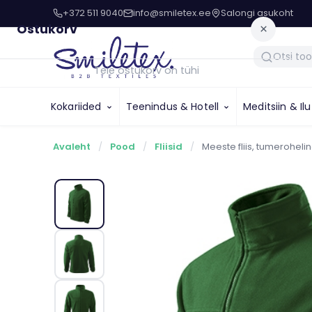
+372 511 9040
info@smiletex.ee
Salongi asukoht
Ostukorv
×
Teie ostukorv on tühi
Kokariided
Teenindus & Hotell
Meditsiin & Il
Avaleht
/
Pood
/
Fliisid
/
Meeste fliis, tumeroheli