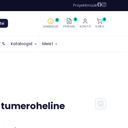
Projektimüük
0
0
0
tsi
LEMMIKUD
PÄRING
KONTO
KORV
T %
Kataloogid
Meist
, tumeroheline