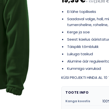
19,35 €
(24,00 €
+ KM
Ei lähe topiliseks
Saadaval valge, hall, mi
tumeroheline, roheline,
Kerge ja soe
Seest kaelus ääristatud 
Täispikk tõmblukk
Lukuga taskud
Alumine äär reguleerit
Kummiga varrukad
KÜSI PROJEKTI HINDA AL. 1
TOOTE INFO
Kanga koostis
100