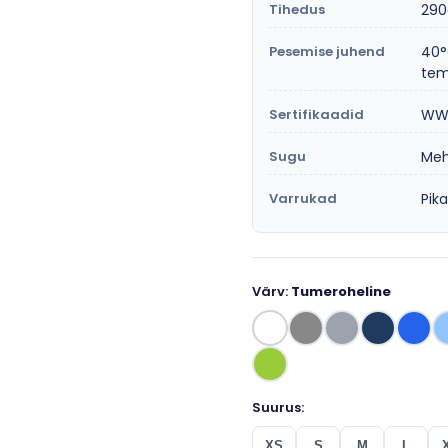
Tihedus
29
Pesemise juhend
40°
tem
Sertifikaadid
WWR
Sugu
Me
Varrukad
Pik
Värv:
Tumeroheline
Suurus:
XS
S
M
L