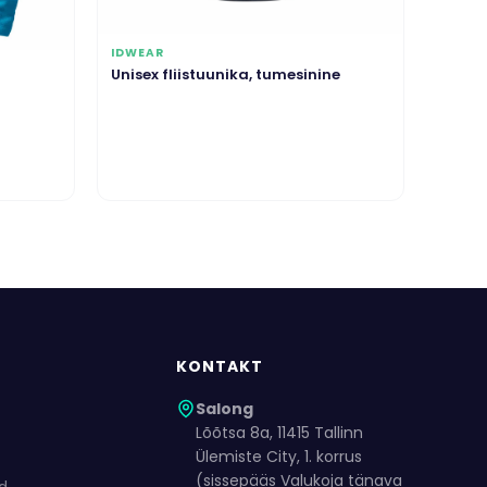
IDWEAR
Unisex fliistuunika, tumesinine
KONTAKT
Salong
Lõõtsa 8a, 11415 Tallinn
Ülemiste City, 1. korrus
(sissepääs Valukoja tänava