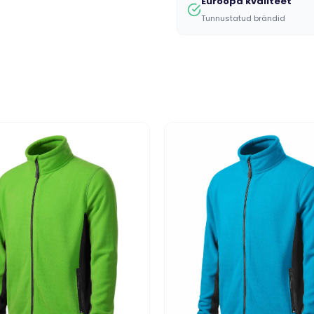
Euroopa kvaliteet
Tunnustatud brändid