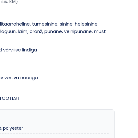
 sis. KM)
litaarroheline, tumesinine, sinine, helesinine,
 laguun, laim, oranž, punane, veinipunane, must
värvilise lindiga
av veniva nööriga
0 TOOTEST
% polyester