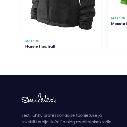
MALFINI
Meeste f
MALFINI
Naiste fliis, hall
Eesti juhtiv professionaalse tööriietuse ja
tekstiili tarnija HoReCa ning meditsiinisektorile.