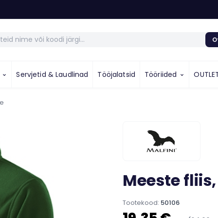
O
u
Servjetid & Laudlinad
Tööjalatsid
Tööriided
OUTLE
ne
Meeste fliis
Tootekood:
50106