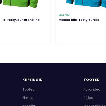
MALFINI
liis Frosty, õunaroheline
Meeste fliis Frosty, türkiis
KIIRLINGID
TOOTED
Tooted
Kokariided
Firmast
Põlled