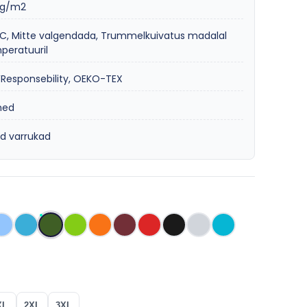
0g/m2
C, Mitte valgendada, Trummelkuivatus madalal
peratuuril
esponsebility, OEKO-TEX
hed
ad varrukad
XL
2XL
3XL