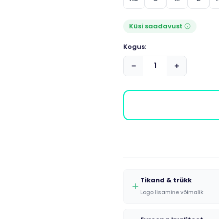
Küsi saadavust
Kogus:
−
+
Tikand & trükk
Logo lisamine võimalik