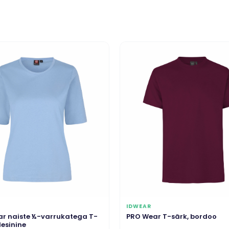
IDWEAR
r naiste ½-varrukatega T-
PRO Wear T-särk, bordoo
lesinine