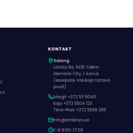
KONTAKT
Salong
Lõõtsa 8a, 11415 Tallinn
Ülemiste City, 1. korrus
(sissepääs Valukoja tänava
ed
poolt)
ded
Margit +372 511 9040
Kaja +372 5504 123
Tiina-Piret +372 5568 2911
info@smiletex.ee
E-R 9:00–17:00