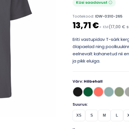
Küsi saadavust
Tootekood:
IDW-0310-265
13,71 €
(17,00 € s
+ KM
Eriti vastupidav T-särk ker
õlapaelad ning poolkuukinn
eelnevalt kahanetud nii en
ja pikk eluiga.
Värv:
Hõbehall
Suurus:
XS
S
M
L