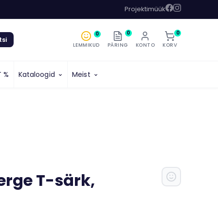
Projektimüük
0
0
0
tsi
LEMMIKUD
PÄRING
KONTO
KORV
T %
Kataloogid
Meist
rge T-särk,