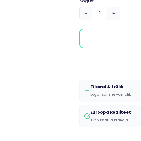
Kogus:
−
+
Tikand & trükk
Logo lisamine võimalik
Euroopa kvaliteet
Tunnustatud brändid