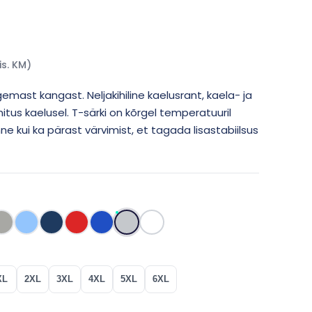
is. KM)
gemast kangast. Neljakihiline kaelusrant, kaela- ja
itus kaelusel. T-särki on kõrgel temperatuuril
ne kui ka pärast värvimist, et tagada lisastabiilsus
XL
2XL
3XL
4XL
5XL
6XL