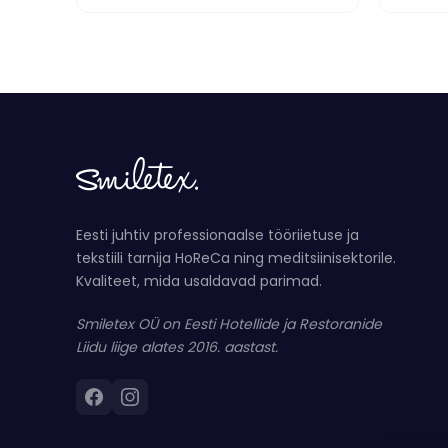
Eesti juhtiv professionaalse tööriietuse ja
tekstiili tarnija HoReCa ning meditsiinisektorile.
Kvaliteet, mida usaldavad parimad.
Smiletex OÜ on Eesti Hotellide ja Restoranide
Liidu liige alates 2016. aastast.