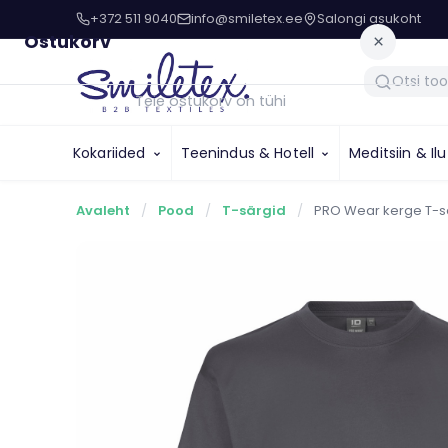
+372 511 9040
info@smiletex.ee
Salongi asukoht
Ostukorv
×
Teie ostukorv on tühi
Kokariided
Teenindus & Hotell
Meditsiin & Il
Avaleht
/
Pood
/
T-särgid
/
PRO Wear kerge T-sä