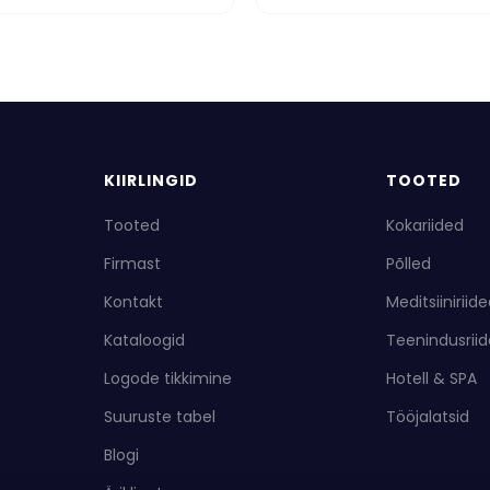
KIIRLINGID
TOOTED
Tooted
Kokariided
Firmast
Põlled
Kontakt
Meditsiiniriid
Kataloogid
Teenindusrii
Logode tikkimine
Hotell & SPA
Suuruste tabel
Tööjalatsid
Blogi