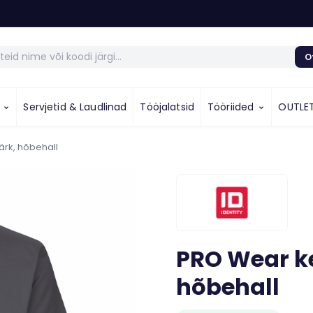
O
u
Servjetid & Laudlinad
Tööjalatsid
Tööriided
OUTLE
rk, hõbehall
PRO Wear ke
hõbehall