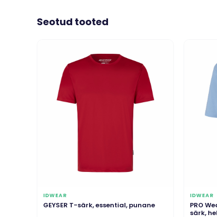
Seotud tooted
IDWEAR
IDWEAR
GEYSER T-särk, essential, punane
PRO Wea
särk, he