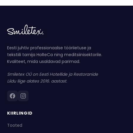
Eesti juhtiv professionaalse tööriietuse ja
tekstiili tarnija HoReCa ning meditsiinisektorile.
Kvaliteet, mida usaldavad parimad.
Smiletex OÜ on Eesti Hotellide ja Restoranide
Liidu liige alates 2016. aastast.
KIIRLINGID
Tooted