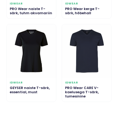
IDWEAR
IDWEAR
PRO Wear naiste T-
PRO Wear kerge T-
särk, tuhm akvamariin
särk, hõbehall
IDWEAR
IDWEAR
GEYSER naiste T-särk,
PRO Wear CARE V-
essential, must
kaelusega T-särk,
tumesinine