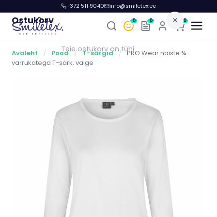
+372 511 9040
info@smiletex.ee
Ostukorv
×
0
0
0
Teie ostukorv on tühi
Avaleht
/
Pood
/
T-särgid
/
PRO Wear naiste ¾-
varrukatega T-särk, valge