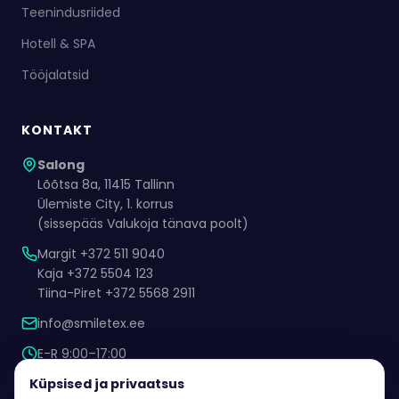
Teenindusriided
Hotell & SPA
Tööjalatsid
KONTAKT
Salong
Lõõtsa 8a, 11415 Tallinn
Ülemiste City, 1. korrus
(sissepääs Valukoja tänava poolt)
Margit +372 511 9040
Kaja +372 5504 123
Tiina-Piret +372 5568 2911
info@smiletex.ee
E-R 9:00–17:00
Kokkuleppel ka muul ajal
Küpsised ja privaatsus