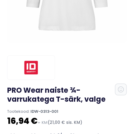
PRO Wear naiste ¾-
varrukatega T-särk, valge
Tootekood:
IDW-0313-001
16,94 €
(21,00 € sis. KM)
+ KM