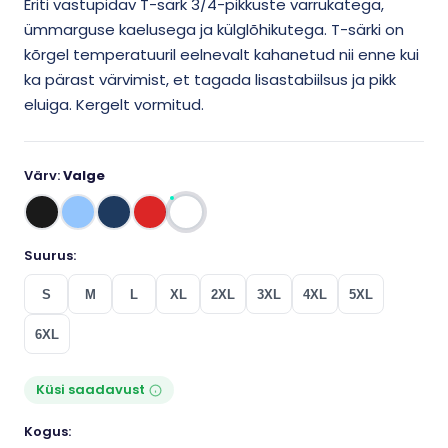
Eriti vastupidav T-särk 3/4-pikkuste varrukatega,
ümmarguse kaelusega ja külglõhikutega. T-särki on
kõrgel temperatuuril eelnevalt kahanetud nii enne kui
ka pärast värvimist, et tagada lisastabiilsus ja pikk
eluiga. Kergelt vormitud.
Värv:
Valge
Suurus:
S
M
L
XL
2XL
3XL
4XL
5XL
6XL
Küsi saadavust
Kogus: